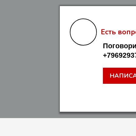
Есть вопр
Поговори
+7969293
НАПИСА