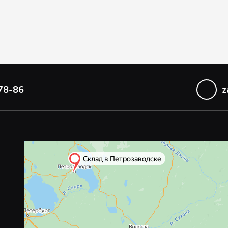
78-86
z