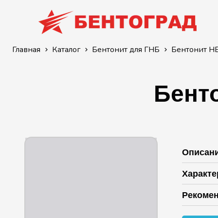
Главная
Каталог
Бентонит для ГНБ
Бентонит H
Бент
Описан
Характе
Рекомен