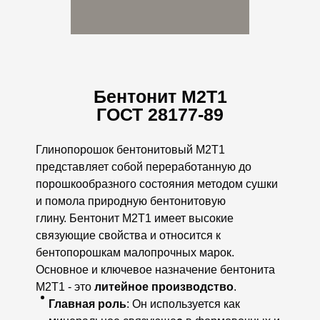
Бентонит
М2Т1
ГОСТ 28177-89
Глинопорошок бентонитовый М2Т1
представляет собой переработанную до
порошкообразного состояния методом сушки
и помола природную бентонитовую
глину.
Бентонит М2Т1 им
еет высокие
связующие свойства и относится к
бентопорошкам малопрочных марок.
Основное и ключевое назначение бентонита
М2Т1 - это
литейное производство
.
Главная роль
: Он используется как