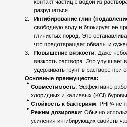
контакт частиц с водой из раствор
разрушаться.
Ингибирование глин (подавлени
свободную воду и блокирует ее п
глинистых пород. Это останавлива
что предотвращает обвалы и суже
Повышение вязкости
: Даже неб
вязкость раствора. Это улучшает 
удерживать грунт в растворе при 
Основные преимущества:
Совместимость
: Эффективно работ
хлоридных и калиевых (KCl) буровы
Стойкость к бактериям
: PHPA не 
Режим дозировки
: Обычно исполь
усиления ингибирующих свойств ча