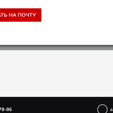
ТЬ НА ПОЧТУ
78-86
z