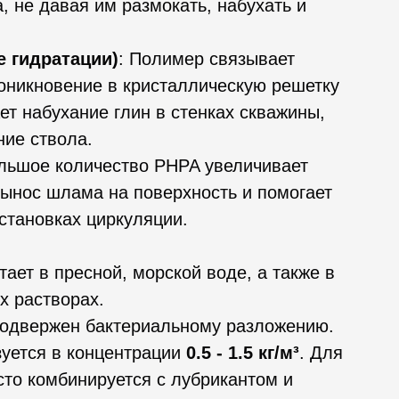
а, не давая им размокать, набухать и
е гидратации)
: Полимер связывает
роникновение в кристаллическую решетку
ет набухание глин в стенках скважины,
ние ствола.
ольшое количество PHPA увеличивает
вынос шлама на поверхность и помогает
остановках циркуляции.
ает в пресной, морской воде, а также в
х растворах.
подвержен бактериальному разложению.
зуется в концентрации
0.5 - 1.5 кг/м³
. Для
сто комбинируется с лубрикантом и